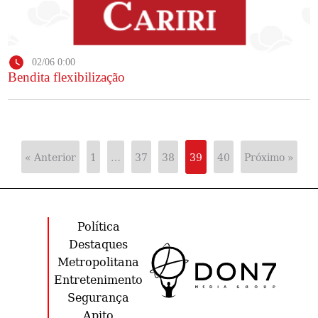
02/06 0:00
Bendita flexibilização
« Anterior
1
…
37
38
39
40
Próximo »
Política
Destaques
Metropolitana
Entretenimento
Segurança
Apito