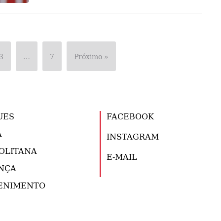
3
…
7
Próximo »
UES
FACEBOOK
A
INSTAGRAM
OLITANA
E-MAIL
NÇA
ENIMENTO