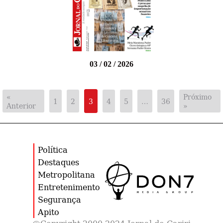
03 / 02 / 2026
«
Próximo
1
2
3
4
5
…
36
Anterior
»
Política
Destaques
Metropolitana
Entretenimento
Segurança
Apito