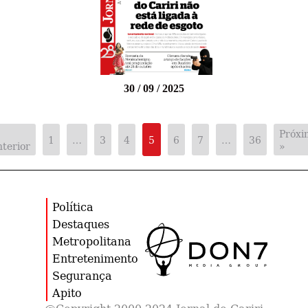
30 / 09 / 2025
Próxi
1
…
3
4
5
6
7
…
36
terior
»
Política
Destaques
Metropolitana
Entretenimento
Segurança
Apito