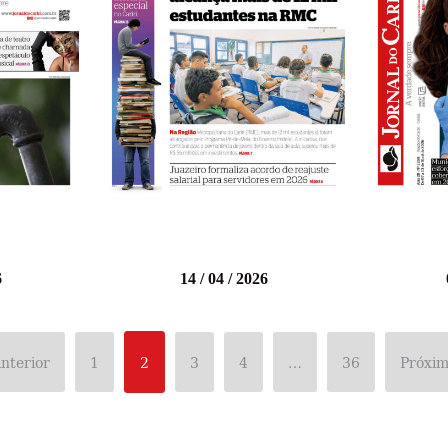
6
14 / 04 / 2026
nterior
1
2
3
4
…
36
Próxim