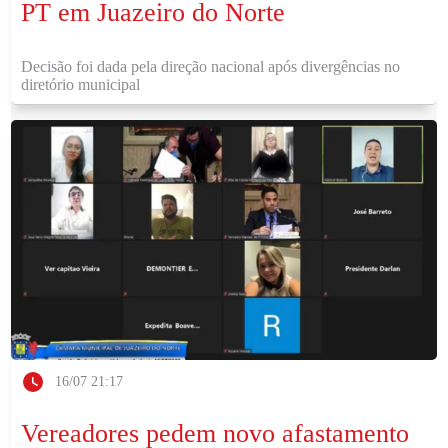
PT em Juazeiro do Norte
Decisão foi dada pela direção nacional após divergências no
diretório municipal
16/07 21:17
Vereadores pedem novo afastamento