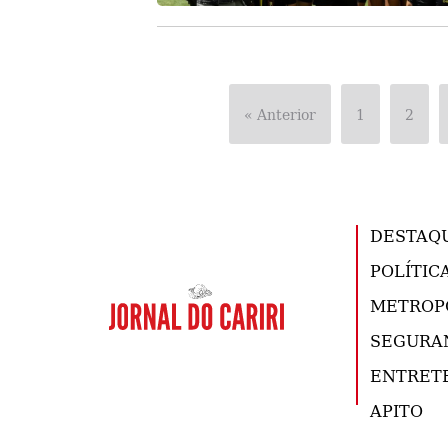
« Anterior
1
2
DESTAQ
POLÍTIC
METROP
SEGURA
ENTRET
APITO