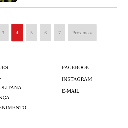
3
4
5
6
7
Próximo »
UES
FACEBOOK
A
INSTAGRAM
OLITANA
E-MAIL
NÇA
ENIMENTO