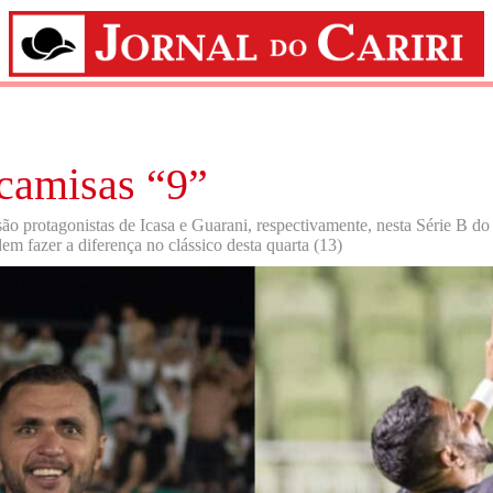
camisas “9”
o protagonistas de Icasa e Guarani, respectivamente, nesta Série B do
 fazer a diferença no clássico desta quarta (13)