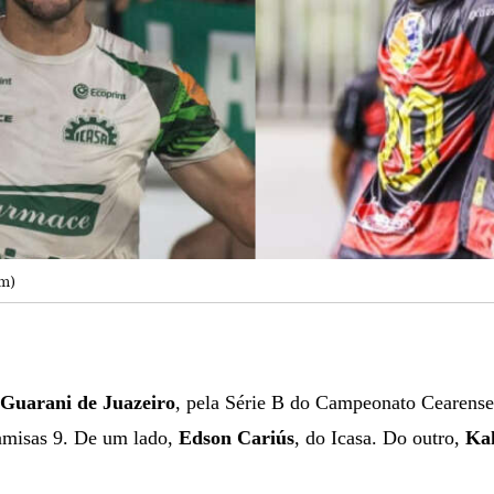
am)
Guarani de Juazeiro
, pela Série B do Campeonato Cearens
camisas 9. De um lado,
Edson Cariús
, do Icasa. Do outro,
Ka