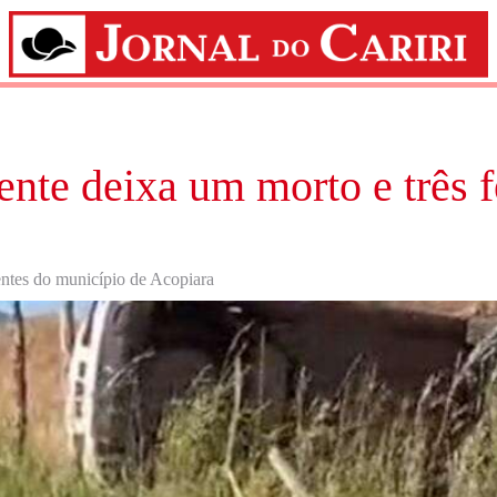
ente deixa um morto e três f
entes do município de Acopiara