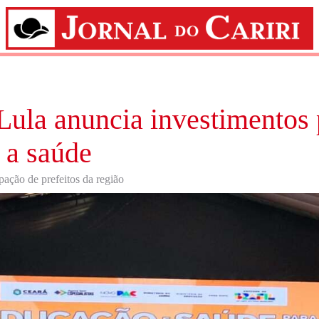
 Lula anuncia investimentos 
 a saúde
pação de prefeitos da região