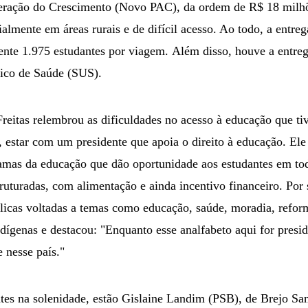
ração do Crescimento (Novo PAC), da ordem de R$ 18 milhõ
ialmente em áreas rurais e de difícil acesso. Ao todo, a entre
nte 1.975 estudantes por viagem. Além disso, houve a entreg
ico de Saúde (SUS).
eitas relembrou as dificuldades no acesso à educação que tiv
, estar com um presidente que apoia o direito à educação. Ele
amas da educação que dão oportunidade aos estudantes em to
ruturadas, com alimentação e ainda incentivo financeiro. Por 
blicas voltadas a temas como educação, saúde, moradia, refor
dígenas e destacou: "Enquanto esse analfabeto aqui for presi
 nesse país."
ntes na solenidade, estão Gislaine Landim (PSB), de Brejo Sa