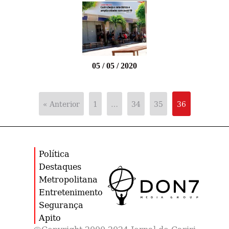
05 / 05 / 2020
« Anterior
1
…
34
35
36
Política
Destaques
Metropolitana
Entretenimento
Segurança
Apito