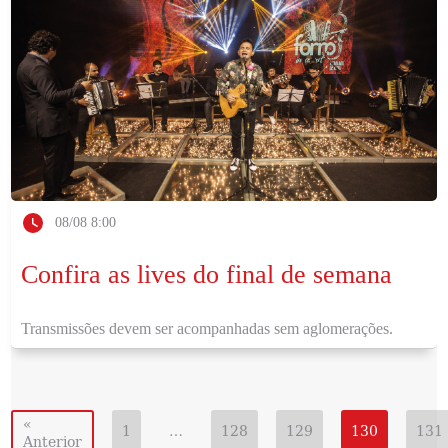
08/08 8:00
Confira as lives do final de semana
Transmissões devem ser acompanhadas sem aglomerações.
«
1
…
128
129
130
131
Anterior