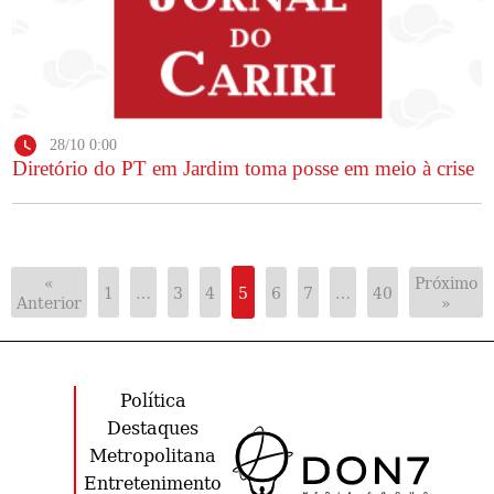
28/10 0:00
Diretório do PT em Jardim toma posse em meio à crise
«
Próximo
1
…
3
4
5
6
7
…
40
Anterior
»
Política
Destaques
Metropolitana
Entretenimento