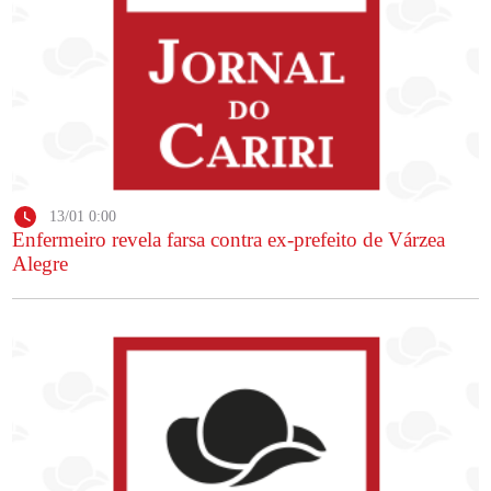
13/01 0:00
Enfermeiro revela farsa contra ex-prefeito de Várzea
Alegre