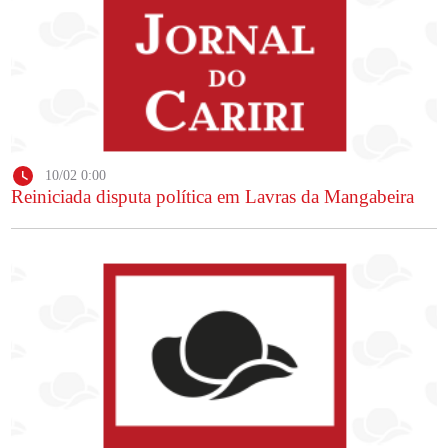
10/02 0:00
Reiniciada disputa política em Lavras da Mangabeira