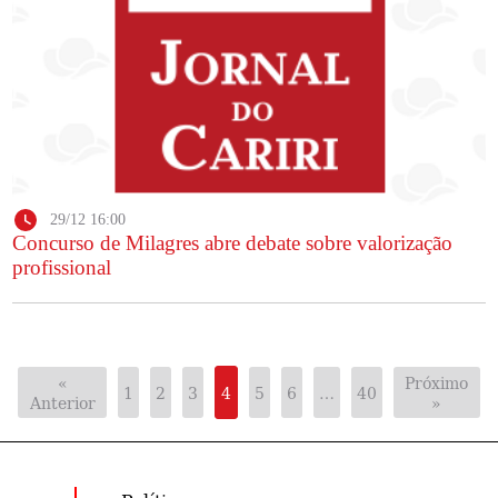
29/12 16:00
Concurso de Milagres abre debate sobre valorização
profissional
«
Próximo
1
2
3
4
5
6
…
40
Anterior
»