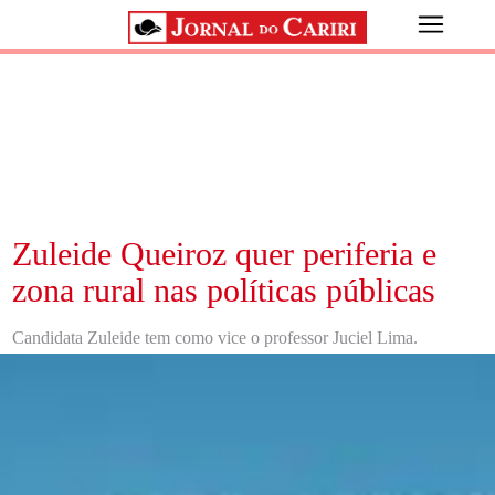
Zuleide Queiroz quer periferia e
zona rural nas políticas públicas
Candidata Zuleide tem como vice o professor Juciel Lima.