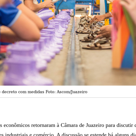
e decreto com medidas Foto: Ascom/Juazeiro
es econômicos retornaram à Câmara de Juazeiro para discutir 
s industriais e comércio. A discussão se estende há alguns dia