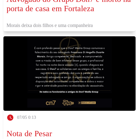
porta de casa em Fortaleza
Morais deixa dois filhos e uma companheira
07/05 0:13
Nota de Pesar