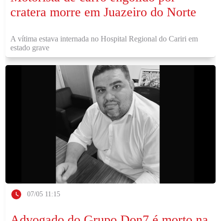
cratera morre em Juazeiro do Norte
A vítima estava internada no Hospital Regional do Cariri em
estado grave
07/05 11:15
Advogado do Grupo Don7 é morto na