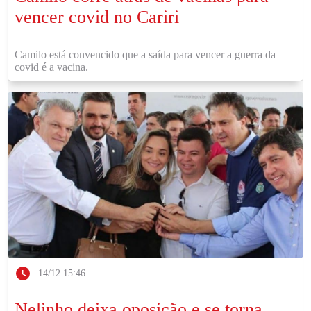
vencer covid no Cariri
Camilo está convencido que a saída para vencer a guerra da
covid é a vacina.
14/12 15:46
Nelinho deixa oposição e se torna