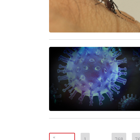
«
1
…
768
7