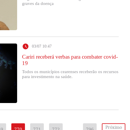
graves da doença
03/07 10:47
Cariri receberá verbas para combater covid-
19
Todos os municípios cearenses receberão os recursos
para investimento na saúde.
Próximo
69
770
771
772
…
796