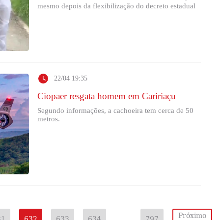
mesmo depois da flexibilização do decreto estadual
22/04 19:35
Ciopaer resgata homem em Caririaçu
Segundo informações, a cachoeira tem cerca de 50
metros.
Próximo
31
632
633
634
…
797