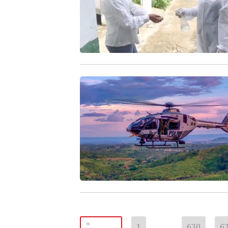
«
1
…
630
6