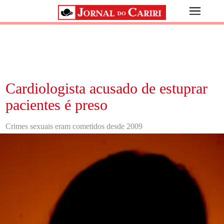
Cardiologista acusado de estuprar
pacientes é preso
Crimes sexuais eram cometidos desde 2009