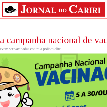
ia campanha nacional de va
evem ser vacinadas contra a poliomielite