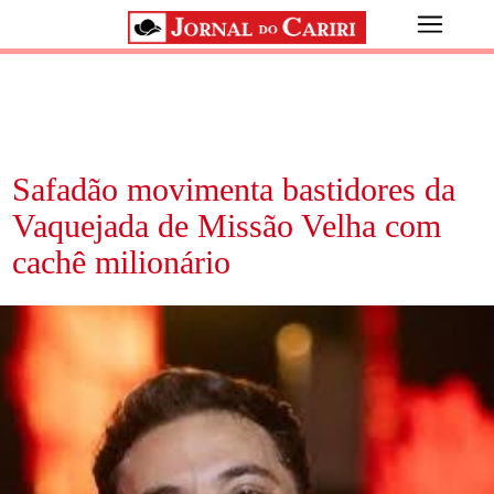
Safadão movimenta bastidores da
Vaquejada de Missão Velha com
cachê milionário