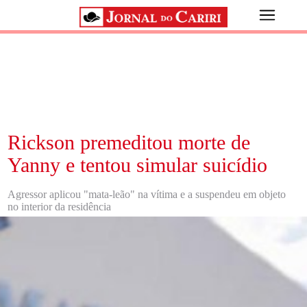
Rickson premeditou morte de
Yanny e tentou simular suicídio
Agressor aplicou "mata-leão" na vítima e a suspendeu em objeto
no interior da residência