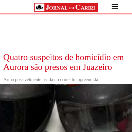
Quatro suspeitos de homicídio em
Aurora são presos em Juazeiro
Arma possivelmente usada no crime foi apreendida