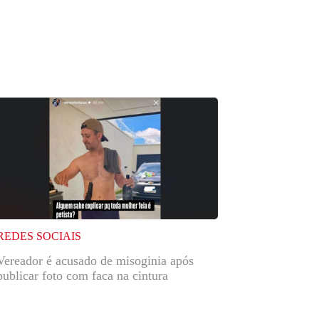
REDES SOCIAIS
Vereador é acusado de misoginia após
publicar foto com faca na cintura