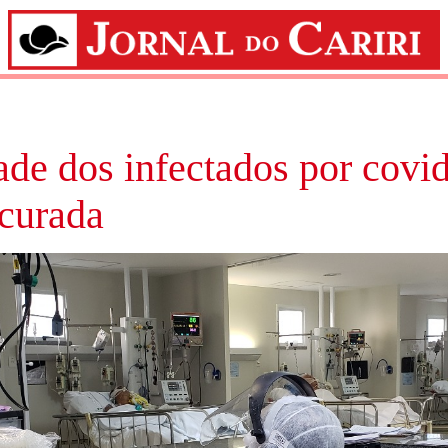
de dos infectados por covi
 curada