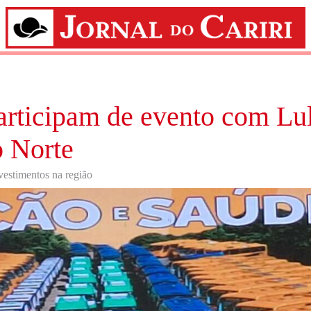
participam de evento com Lu
o Norte
vestimentos na região