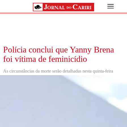
Polícia conclui que Yanny Brena
foi vítima de feminicídio
As circunstâncias da morte serão detalhadas nesta quinta-feira