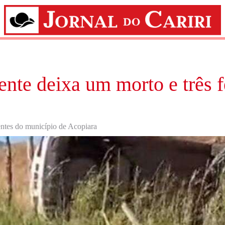
ente deixa um morto e três f
entes do município de Acopiara