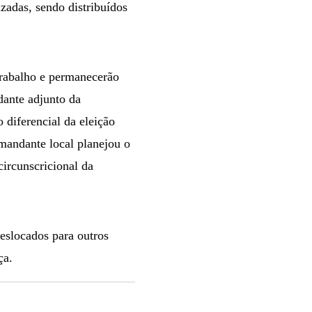
izadas, sendo distribuídos
 trabalho e permanecerão
dante adjunto da
diferencial da eleição
omandante local planejou o
circunscricional da
eslocados para outros
nça.