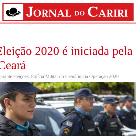
leição 2020 é iniciada pela 
 Ceará
urante eleições, Polícia Militar do Ceará inicia Operação 2020