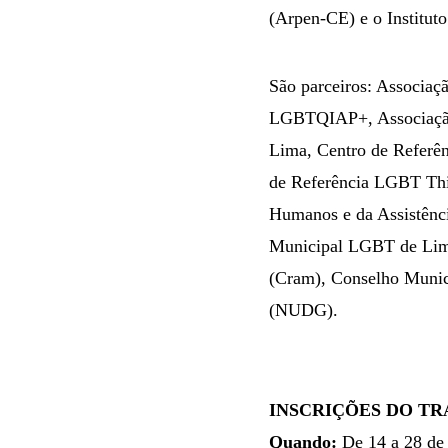
(Arpen-CE) e o Instituto
São parceiros: Associaç
LGBTQIAP+, Associação d
Lima, Centro de Referê
de Referência LGBT Thin
Humanos e da Assistência
Municipal LGBT de Limo
(Cram), Conselho Munic
(NUDG).
INSCRIÇÕES DO T
Quando:
De 14 a 28 de