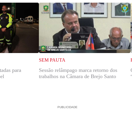
SEM PAUTA
itadas para
Sessão relâmpago marca retorno dos
el
trabalhos na Câmara de Brejo Santo
PUBLICIDADE