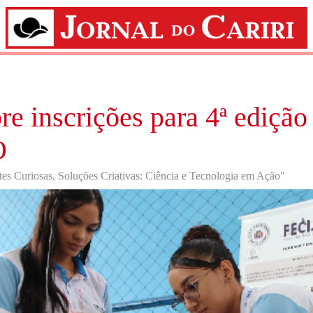
re inscrições para 4ª edição
O
es Curiosas, Soluções Criativas: Ciência e Tecnologia em Ação"