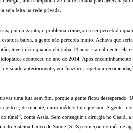
a cirurgia, uma campanha virtual foi criada para arrecadação 
ia seja feita na rede privada.
sis, pai da garota, o problema começou a ser percebido quan
 estatura baixa, a gente não percebia muito. Achava que seria 
ntão, teve início quando ela tinha 14 anos – atualmente, ela 
e idiopática aconteceu no ano de 2014. Após encaminhamento p
o o visitado anteriormente, em Juazeiro, repetiu a recomenda
travar uma luta sem fim, porque a gente ficou desesperado. 
ha jeito e, de repente, outro médico fala que sim. A gente fi
do túnel”, conta Assis. Sem conseguir a cirurgia no Ceará, a 
fila do Sistema Único de Saúde (SUS) começou no mês de ago