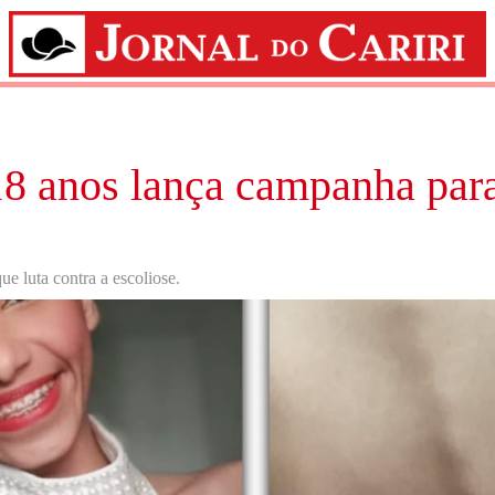
8 anos lança campanha para
e luta contra a escoliose.