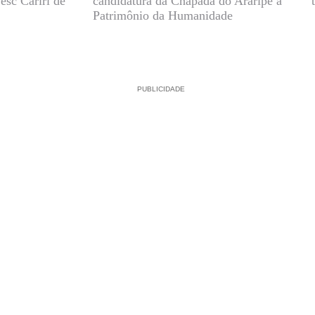
esc Cariri de
candidatura da Chapada do Araripe a
Patrimônio da Humanidade
PUBLICIDADE