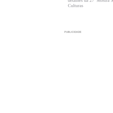
detalhes da 27ª Mostra S
Culturas
PUBLICIDADE