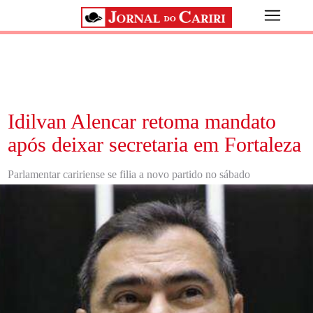
Idilvan Alencar retoma mandato
após deixar secretaria em Fortaleza
Parlamentar caririense se filia a novo partido no sábado