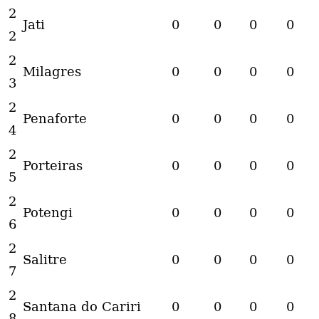
2
Jati
0
0
0
0
2
2
Milagres
0
0
0
0
3
2
Penaforte
0
0
0
0
4
2
Porteiras
0
0
0
0
5
2
Potengi
0
0
0
0
6
2
Salitre
0
0
0
0
7
2
Santana do Cariri
0
0
0
0
8