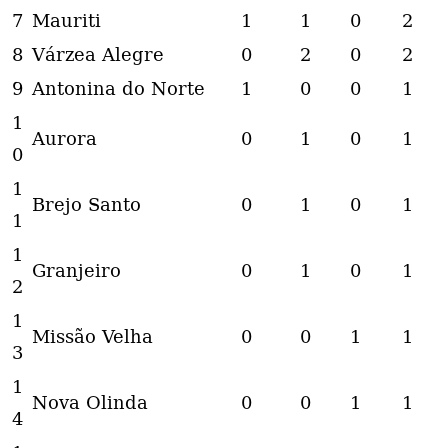
7
Mauriti
1
1
0
2
8
Várzea Alegre
0
2
0
2
9
Antonina do Norte
1
0
0
1
1
Aurora
0
1
0
1
0
1
Brejo Santo
0
1
0
1
1
1
Granjeiro
0
1
0
1
2
1
Missão Velha
0
0
1
1
3
1
Nova Olinda
0
0
1
1
4