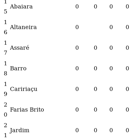
1
Abaiara
0
0
0
0
5
1
Altaneira
0
0
0
6
1
Assaré
0
0
0
0
7
1
Barro
0
0
0
0
8
1
Caririaçu
0
0
0
0
9
2
Farias Brito
0
0
0
0
0
2
Jardim
0
0
0
0
1