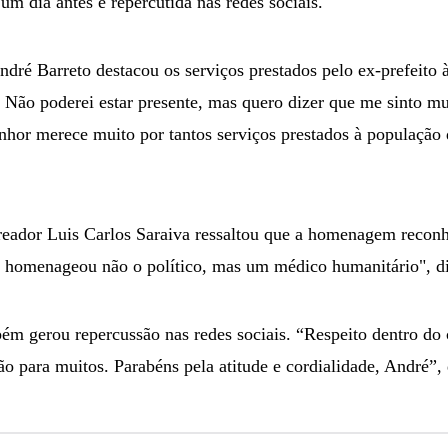
m dia antes e repercutida nas redes sociais.
ndré Barreto destacou os serviços prestados pelo ex-prefeito
Não poderei estar presente, mas quero dizer que me sinto mu
or merece muito por tantos serviços prestados à população 
eador Luis Carlos Saraiva ressaltou que a homenagem reconhe
 homenageou não o político, mas um médico humanitário", di
mbém gerou repercussão nas redes sociais. “Respeito dentro d
ão para muitos. Parabéns pela atitude e cordialidade, André”