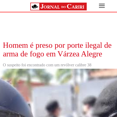
Homem é preso por porte ilegal de
arma de fogo em Várzea Alegre
O suspeito foi encontrado com um revólver calibre 38