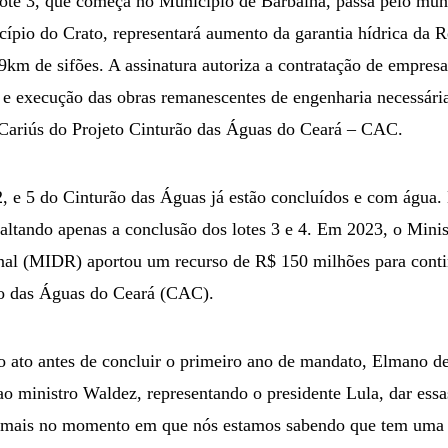
Lote 3, que começa no Município de Barbalha, passa pelo muni
cípio do Crato, representará aumento da garantia hídrica da R
km de sifões. A assinatura autoriza a contratação de empresa
o e execução das obras remanescentes de engenharia necessári
 Cariús do Projeto Cinturão das Águas do Ceará – CAC.
2, e 5 do Cinturão das Águas já estão concluídos e com água. 
ltando apenas a conclusão dos lotes 3 e 4. Em 2023, o Minist
al (MIDR) aportou um recurso de R$ 150 milhões para conti
ão das Águas do Ceará (CAC).
lo ato antes de concluir o primeiro ano de mandato, Elmano d
 ao ministro Waldez, representando o presidente Lula, dar ess
a mais no momento em que nós estamos sabendo que tem uma 