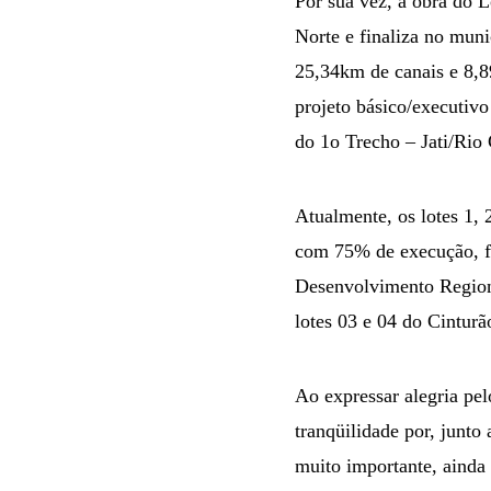
Por sua vez, a obra do 
Norte e finaliza no muni
25,34km de canais e 8,89
projeto básico/executiv
do 1o Trecho – Jati/Rio
Atualmente, os lotes 1, 
com 75% de execução, fa
Desenvolvimento Region
lotes 03 e 04 do Cintur
Ao expressar alegria pe
tranqüilidade por, junto
muito importante, aind