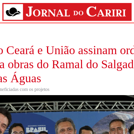
 Ceará e União assinam or
ra obras do Ramal do Salgad
as Águas
neficiadas com os projetos