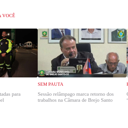
A VOCÊ
SEM PAUTA
itadas para
Sessão relâmpago marca retorno dos
el
trabalhos na Câmara de Brejo Santo