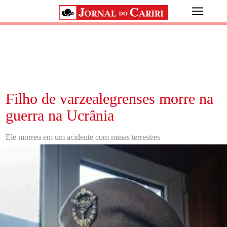
Filho de varzealegrenses morre na
guerra na Ucrânia
Ele morreu em um acidente com minas terrestres