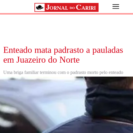
Enteado mata padrasto a pauladas
em Juazeiro do Norte
Uma briga familiar terminou com o padrasto morto pelo enteado