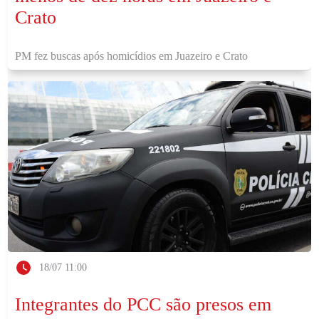
Crato
PM fez buscas após homicídios em Juazeiro e Crato
18/07 11:00
Integrantes do PCC são presos em