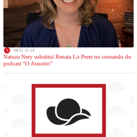
08/11 15:14
Natuza Nery substitui Renata Lo Prete no comando do
podcast “O Assunto”