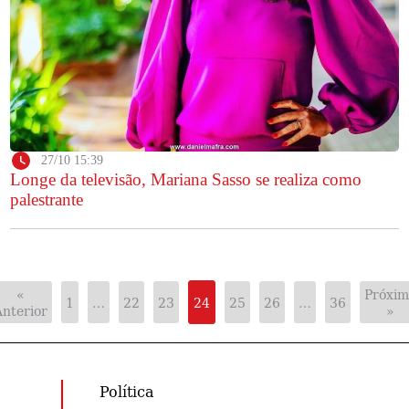
27/10 15:39
Longe da televisão, Mariana Sasso se realiza como
palestrante
«
Próxim
1
…
22
23
24
25
26
…
36
nterior
»
Política