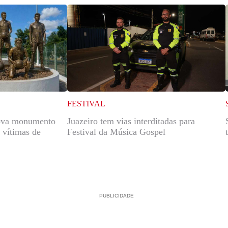
FESTIVAL
rova monumento
Juazeiro tem vias interditadas para
 vítimas de
Festival da Música Gospel
PUBLICIDADE