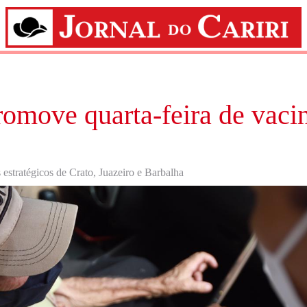
romove quarta-feira de vaci
stratégicos de Crato, Juazeiro e Barbalha