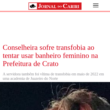
Conselheira sofre transfobia ao
tentar usar banheiro feminino na
Prefeitura de Crato
A servidora também foi vítima de transfobia em maio de 2022 em
uma academia de Juazeiro do Norte