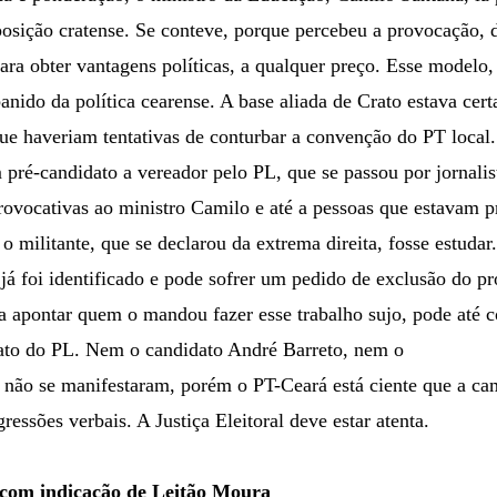
posição cratense. Se conteve, porque percebeu a provocação, 
ara obter vantagens políticas, a qualquer preço. Esse modelo,
banido da política cearense. A base aliada de Crato estava cer
 que haveriam tentativas de conturbar a convenção do PT loca
pré-candidato a vereador pelo PL, que se passou por jornalis
provocativas ao ministro Camilo e até a pessoas que estavam 
o militante, que se declarou da extrema direita, fosse estudar.
já foi identificado e pode sofrer um pedido de exclusão do pro
ara apontar quem o mandou fazer esse trabalho sujo, pode at
ato do PL. Nem o candidato André Barreto, nem o
il não se manifestaram, porém o PT-Ceará está ciente que a c
ressões verbais. A Justiça Eleitoral deve estar atenta.
com indicação de Leitão Moura