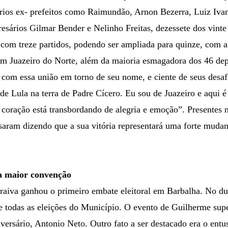
os ex- prefeitos como Raimundão, Arnon Bezerra, Luiz Ivan,
sários Gilmar Bender e Nelinho Freitas, dezessete dos vint
 com treze partidos, podendo ser ampliada para quinze, com a
 Juazeiro do Norte, além da maioria esmagadora dos 46 depu
z com essa união em torno de seu nome, e ciente de seus desa
 de Lula na terra de Padre Cícero. Eu sou de Juazeiro e aqui 
 coração está transbordando de alegria e emoção”. Presentes
aram dizendo que a sua vitória representará uma forte mudan
 maior convenção
raiva ganhou o primeiro embate eleitoral em Barbalha. No du
e todas as eleições do Município. O evento de Guilherme sup
ersário, Antonio Neto. Outro fato a ser destacado era o entu