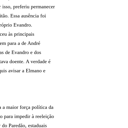
 isso, preferiu permanecer
tão. Essa ausência foi
róprio Evandro.
eu às principais
nem para a de André
as de Evandro e dos
tava doente. A verdade é
uis avisar a Elmano e
a maior força política da
o para impedir à reeleição
y do Paredão, estaduais