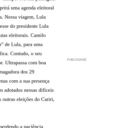
rirá uma agenda eleitoral
a. Nessa viagem, Lula
esse do presidente Lula
tas eleitorais. Camilo
b” de Lula, para uma
lica. Contudo, o seu
PUBLICIDADE
or. Ultrapassa com boa
smagadora dos 29
enas com a sua presença
 adotados nessas difíceis
outras eleições do Cariri,
perdendo a paciência