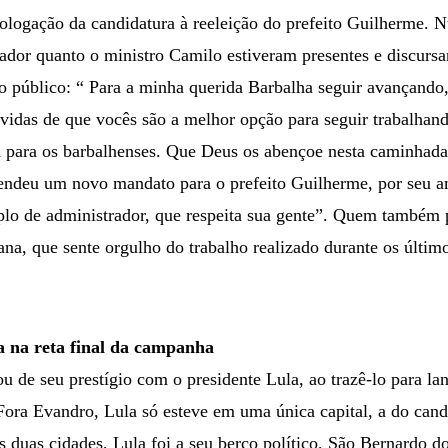
mologação da candidatura à reeleição do prefeito Guilherme. 
nador quanto o ministro Camilo estiveram presentes e discurs
do público: “ Para a minha querida Barbalha seguir avançand
vidas de que vocês são a melhor opção para seguir trabalhan
a para os barbalhenses. Que Deus os abençoe nesta caminhad
ndeu um novo mandato para o prefeito Guilherme, por seu a
o de administrador, que respeita sua gente”. Quem também p
a, que sente orgulho do trabalho realizado durante os último
a na reta final da campanha
 de seu prestígio com o presidente Lula, ao trazê-lo para la
 Fora Evandro, Lula só esteve em uma única capital, a do can
s duas cidades, Lula foi a seu berço político, São Bernardo