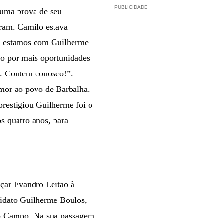
PUBLICIDADE
Numa prova de seu
aram. Camilo estava
o, estamos com Guilherme
do por mais oportunidades
a. Contem conosco!”.
mor ao povo de Barbalha.
restigiou Guilherme foi o
s quatro anos, para
nçar Evandro Leitão à
didato Guilherme Boulos,
 do Campo. Na sua passagem