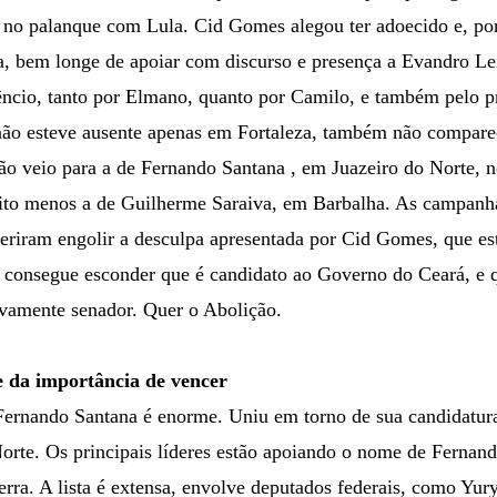
 no palanque com Lula. Cid Gomes alegou ter adoecido e, por
a, bem longe de apoiar com discurso e presença a Evandro Lei
êncio, tanto por Elmano, quanto por Camilo, e também pelo p
ão esteve ausente apenas em Fortaleza, também não comparec
ão veio para a de Fernando Santana , em Juazeiro do Norte, 
ito menos a de Guilherme Saraiva, em Barbalha. As campanh
feriram engolir a desculpa apresentada por Cid Gomes, que es
 consegue esconder que é candidato ao Governo do Ceará, e q
vamente senador. Quer o Abolição.
 da importância de vencer
Fernando Santana é enorme. Uniu em torno de sua candidatura 
Norte. Os principais líderes estão apoiando o nome de Fernand
rra. A lista é extensa, envolve deputados federais, como Yur