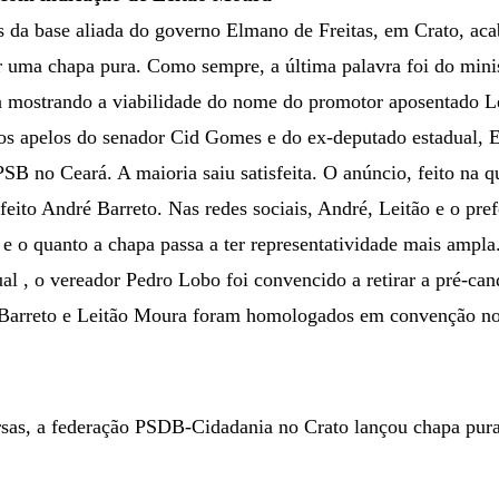
os da base aliada do governo Elmano de Freitas, em Crato, ac
r uma chapa pura. Como sempre, a última palavra foi do mini
 mostrando a viabilidade do nome do promotor aposentado L
 os apelos do senador Cid Gomes e do ex-deputado estadual, 
B no Ceará. A maioria saiu satisfeita. O anúncio, feito na qui
feito André Barreto. Nas redes sociais, André, Leitão e o pre
 e o quanto a chapa passa a ter representatividade mais ampla
al , o vereador Pedro Lobo foi convencido a retirar a pré-cand
 Barreto e Leitão Moura foram homologados em convenção no
sas, a federação PSDB-Cidadania no Crato lançou chapa pura