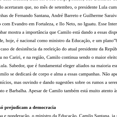
lo acertaram que, no mês de setembro, o presidente Lula cump
anhas de Fernando Santana, André Barreto e Guilherme Saraiv
com Evandro em Fortaleza, e Ilo Neto, no Iguatu. Esse Inter
bar mostra a importância que Camilo está dando a essas dispu
de, hoje, é nacional como ministro da Educação, e um plano”
 caso de desistência da reeleição do atual presidente da Repúb
u no Cariri, e na região, Camilo continua sendo o maior eleit
la. Sabedor, que é fundamental eleger aliados na maioria e
amilo se dedicará de corpo e alma a essas campanhas. Não ap
mícios, mas ouvindo e dando sugestões sobre os rumos a serem
ato e Barbalha. Apesar de Camilo também está muito atento às 
só prejudicam a democracia
a e ponderação, o ministro da Educação, Camilo Santana, ia 