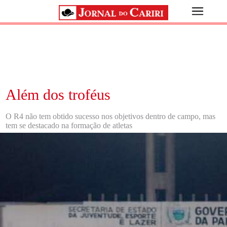
Além dos troféus
O R4 não tem obtido sucesso nos objetivos dentro de campo, mas
tem se destacado na formação de atletas